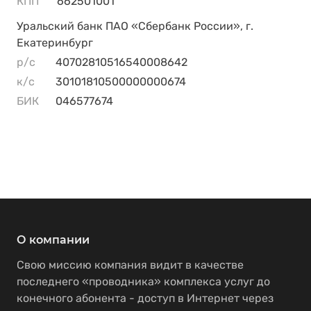
КПП
662501001
Уральский банк ПАО «Сбербанк России», г.
Екатеринбург
р/с
40702810516540008642
к/с
30101810500000000674
БИК
046577674
О компании
Свою миссию компания видит в качестве
последнего «проводника» комплекса услуг до
конечного абонента - доступ в Интернет через