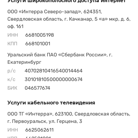
Услуги широкополосного доступа интернет
ООО «Интерра Северо-запад», 624351,
Свердловская область, г. Качканар, 5 «а» мкр, д. 6,
оф. 161
ИНН
6681005198
КПП
668101001
Уральский банк ПАО «Сбербанк России», г.
Екатеринбург
р/с
40702810416540014464
к/с
30101810500000000674
БИК
046577674
Услуги кабельного телевидения
ООО ТГ «Интерра», 623100, Свердловская область,
г. Первоуральск, ул. Герцена, 3
ИНН
6625062611