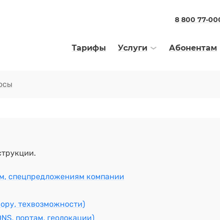
8 800 77-00
Тарифы
Услуги
Абонентам
осы
струкции.
ам, спецпредложениям компании
ору, техвозможности)
DNS, портам, геолокации)